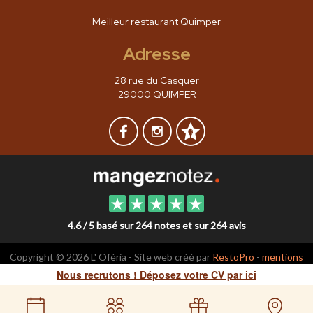
Meilleur restaurant Quimper
Adresse
28 rue du Casquer
29000 QUIMPER
4.6 / 5 basé sur 264 notes et sur 264 avis
Copyright © 2026 L' Oféria - Site web créé par
RestoPro
-
mentions
légales
Nous recrutons ! Déposez votre CV par ici