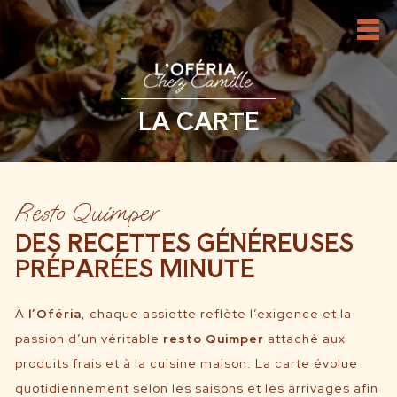
LA CARTE
Resto Quimper
DES RECETTES GÉNÉREUSES
PRÉPARÉES MINUTE
À
l’Oféria
, chaque assiette reflète l’exigence et la
passion d’un véritable
resto Quimper
attaché aux
produits frais et à la cuisine maison. La carte évolue
quotidiennement selon les saisons et les arrivages afin