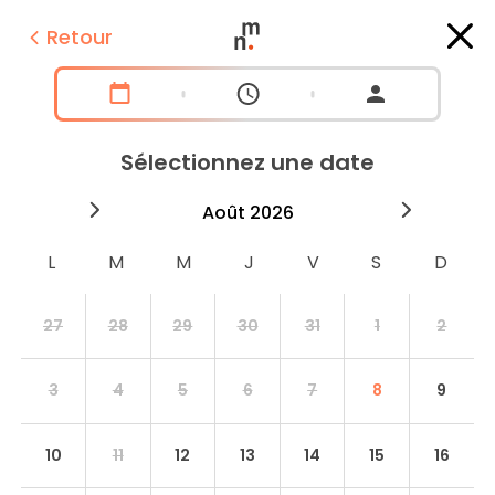
Retour
Sélectionnez une date
2026
août
2026
septe
27
28
29
30
31
1
2
3
4
5
6
7
8
9
10
11
12
13
14
15
16