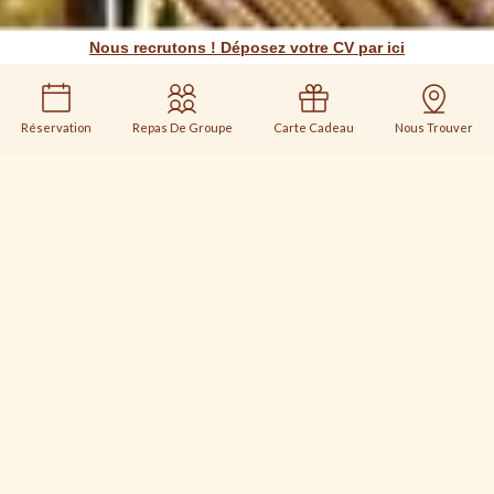
Nous recrutons ! Déposez votre CV par ici
Réservation
Repas De Groupe
Carte Cadeau
Nous Trouver
UNE PARENTHÈSE
GOURMANDE ENTRE
TRADITION ET MODERNITÉ
Situé à quelques minutes du cœur historique de la
ville,
L’Oféria
est un
restaurant à Quimper
où l’on
vient savourer une cuisine traditionnelle française
entièrement faite maison dans une ambiance
chaleureuse et rétro.
Camille et son équipe
mettent à